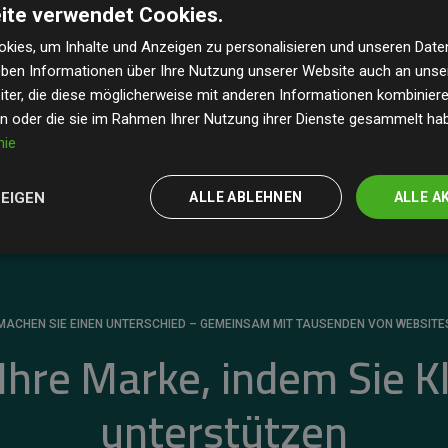
ite verwendet Cookies.
dass unsere Investitionen in Klimaschutzprojekte im
 geschätzten CO₂-Emissionen
der teilnehmenden
kies, um Inhalte und Anzeigen zu personalisieren und unseren Date
geben Informationen über Ihre Nutzung unserer Website auch an uns
 ein klarer Nachweis für die messbare Klimawirkung
ter, die diese möglicherweise mit anderen Informationen kombinieren
en oder die sie im Rahmen Ihrer Nutzung ihrer Dienste gesammelt ha
nie
ZEIGEN
ALLE ABLEHNEN
ALLE A
MACHEN SIE EINEN UNTERSCHIED – GEMEINSAM MIT TAUSENDEN VON WEBSITE
 Ihre Marke, indem Sie K
unterstützen