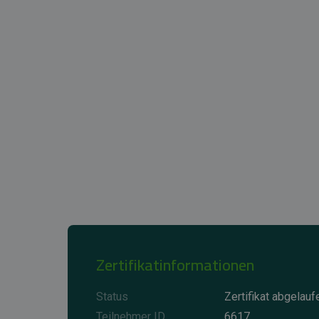
Zertifikatinformationen
Status
Zertifikat abgelauf
Teilnehmer ID
6617