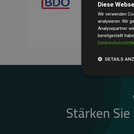
Diese Webse
Ihre Prüfungen belegen, 
Durchschnitt
200 % der
Wir verwenden Coo
analysieren. Wir 
Websites kompensieren –
Analysepartner wei
unseres Ansatzes.
bereitgestellt hab
Datenschutzrichtli
DETAILS AN
Stärken Sie