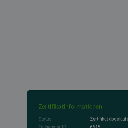
Zertifikatinformationen
Status
Zertifikat abgelauf
Teilnehmer ID
6615