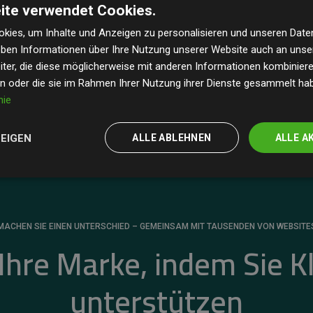
ite verwendet Cookies.
dass unsere Investitionen in Klimaschutzprojekte im
 geschätzten CO₂-Emissionen
der teilnehmenden
kies, um Inhalte und Anzeigen zu personalisieren und unseren Date
geben Informationen über Ihre Nutzung unserer Website auch an uns
 ein klarer Nachweis für die messbare Klimawirkung
ter, die diese möglicherweise mit anderen Informationen kombinieren
en oder die sie im Rahmen Ihrer Nutzung ihrer Dienste gesammelt ha
nie
ZEIGEN
ALLE ABLEHNEN
ALLE A
MACHEN SIE EINEN UNTERSCHIED – GEMEINSAM MIT TAUSENDEN VON WEBSITE
 Ihre Marke, indem Sie K
unterstützen