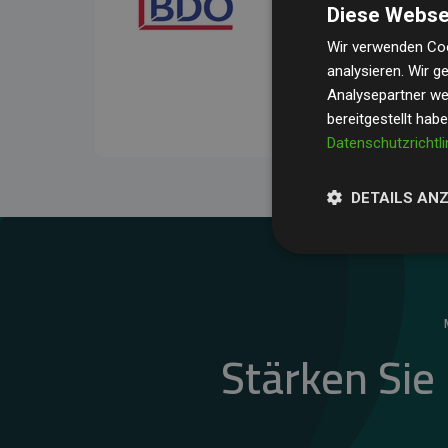
Diese Webse
Ihre Prüfungen belegen, 
Durchschnitt
200 % der
Wir verwenden Coo
analysieren. Wir 
Websites kompensieren –
Analysepartner wei
unseres Ansatzes.
bereitgestellt hab
Datenschutzrichtli
DETAILS AN
Stärken Sie