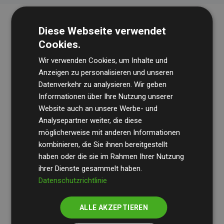
Diese Webseite verwendet
Cookies.
Wir verwenden Cookies, um Inhalte und
Anzeigen zu personalisieren und unseren
Datenverkehr zu analysieren. Wir geben
Die Wirtschaftsprüfungsgesellschaft
BDO
überprüft
Informationen über Ihre Nutzung unserer
Website auch an unsere Werbe- und
regelmäßig unsere Berechnungen und Methodik, um
Analysepartner weiter, die diese
Transparenz und Verlässlichkeit sicherzustellen.
möglicherweise mit anderen Informationen
Ihre Prüfungen belegen, dass unsere Investitionen in
kombinieren, die Sie ihnen bereitgestellt
Klimaschutzprojekte im Durchschnitt
haben oder die sie im Rahmen Ihrer Nutzung
200 % der
ihrer Dienste gesammelt haben.
geschätzten CO₂-Emissionen
der teilnehmenden
Datenschutzrichtlinie
Websites kompensieren – ein klarer Nachweis für die
messbare Klimawirkung unseres Ansatzes.
ALLE AKZEPTIEREN