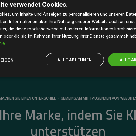
ite verwendet Cookies.
dass unsere Investitionen in Klimaschutzprojekte im
 geschätzten CO₂-Emissionen
der teilnehmenden
kies, um Inhalte und Anzeigen zu personalisieren und unseren Date
geben Informationen über Ihre Nutzung unserer Website auch an uns
 ein klarer Nachweis für die messbare Klimawirkung
ter, die diese möglicherweise mit anderen Informationen kombinieren
en oder die sie im Rahmen Ihrer Nutzung ihrer Dienste gesammelt ha
nie
ZEIGEN
ALLE ABLEHNEN
ALLE A
MACHEN SIE EINEN UNTERSCHIED – GEMEINSAM MIT TAUSENDEN VON WEBSITE
 Ihre Marke, indem Sie K
unterstützen