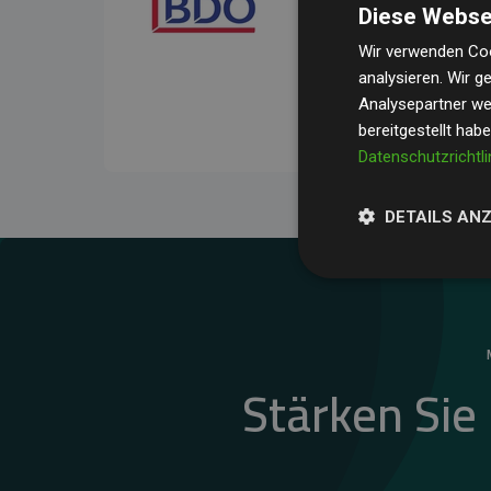
Diese Webse
Ihre Prüfungen belegen, 
Durchschnitt
200 % der
Wir verwenden Coo
analysieren. Wir 
Websites kompensieren –
Analysepartner wei
unseres Ansatzes.
bereitgestellt hab
Datenschutzrichtli
DETAILS AN
Stärken Sie