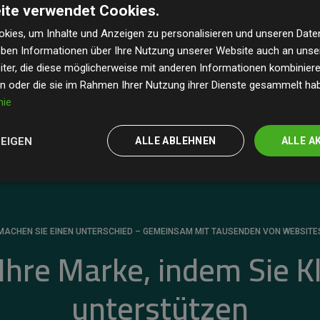
ite verwendet Cookies.
dass unsere Investitionen in Klimaschutzprojekte im
 geschätzten CO₂-Emissionen
der teilnehmenden
kies, um Inhalte und Anzeigen zu personalisieren und unseren Date
geben Informationen über Ihre Nutzung unserer Website auch an uns
 ein klarer Nachweis für die messbare Klimawirkung
ter, die diese möglicherweise mit anderen Informationen kombinieren
en oder die sie im Rahmen Ihrer Nutzung ihrer Dienste gesammelt ha
nie
ZEIGEN
ALLE ABLEHNEN
ALLE A
MACHEN SIE EINEN UNTERSCHIED – GEMEINSAM MIT TAUSENDEN VON WEBSITE
 Ihre Marke, indem Sie K
unterstützen