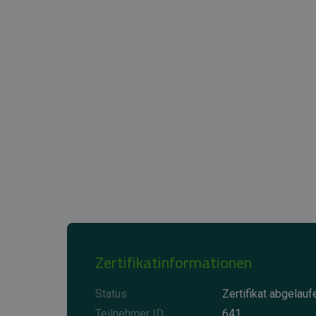
Zertifikatinformationen
Status
Zertifikat abgelauf
Teilnehmer ID
641