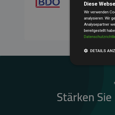
Diese Webse
Ihre Prüfungen belegen, 
Durchschnitt
200 % der
Wir verwenden Coo
analysieren. Wir 
Websites kompensieren –
Analysepartner wei
unseres Ansatzes.
bereitgestellt hab
Datenschutzrichtli
DETAILS AN
Stärken Sie