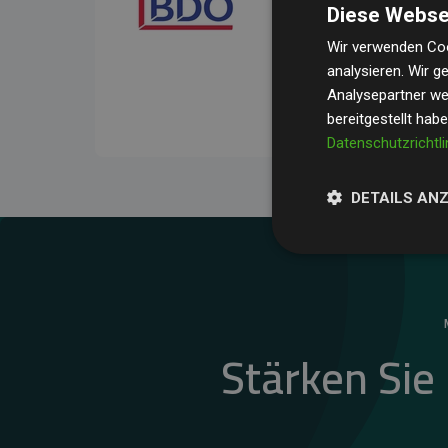
Diese Webse
Ihre Prüfungen belegen, 
Durchschnitt
200 % der
Wir verwenden Coo
analysieren. Wir 
Websites kompensieren –
Analysepartner wei
unseres Ansatzes.
bereitgestellt hab
Datenschutzrichtli
DETAILS AN
Stärken Sie