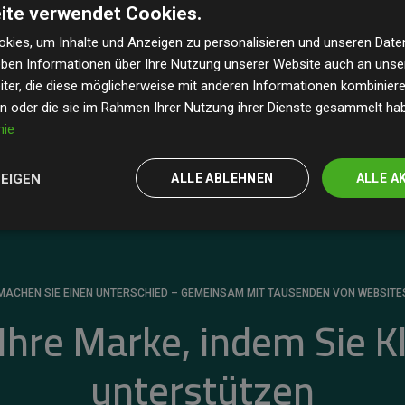
ite verwendet Cookies.
dass unsere Investitionen in Klimaschutzprojekte im
 geschätzten CO₂-Emissionen
der teilnehmenden
kies, um Inhalte und Anzeigen zu personalisieren und unseren Date
geben Informationen über Ihre Nutzung unserer Website auch an uns
 ein klarer Nachweis für die messbare Klimawirkung
ter, die diese möglicherweise mit anderen Informationen kombinieren
en oder die sie im Rahmen Ihrer Nutzung ihrer Dienste gesammelt ha
nie
ZEIGEN
ALLE ABLEHNEN
ALLE A
MACHEN SIE EINEN UNTERSCHIED – GEMEINSAM MIT TAUSENDEN VON WEBSITE
 Ihre Marke, indem Sie K
unterstützen