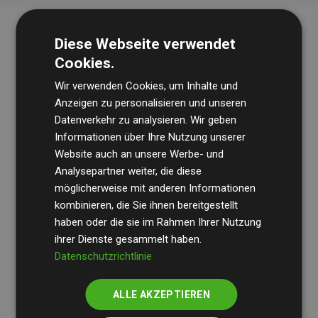
Diese Webseite verwendet
Cookies.
Wir verwenden Cookies, um Inhalte und
Anzeigen zu personalisieren und unseren
Datenverkehr zu analysieren. Wir geben
Die Wirtschaftsprüfungsgesellschaft
BDO
überprüft
Informationen über Ihre Nutzung unserer
Website auch an unsere Werbe- und
regelmäßig unsere Berechnungen und Methodik, um
Analysepartner weiter, die diese
Transparenz und Verlässlichkeit sicherzustellen.
möglicherweise mit anderen Informationen
Ihre Prüfungen belegen, dass unsere Investitionen in
kombinieren, die Sie ihnen bereitgestellt
Klimaschutzprojekte im Durchschnitt
haben oder die sie im Rahmen Ihrer Nutzung
200 % der
ihrer Dienste gesammelt haben.
geschätzten CO₂-Emissionen
der teilnehmenden
Datenschutzrichtlinie
Websites kompensieren – ein klarer Nachweis für die
messbare Klimawirkung unseres Ansatzes.
ALLE AKZEPTIEREN