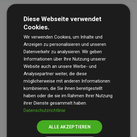
Diese Webseite verwendet
Cookies.
Wir verwenden Cookies, um Inhalte und
Anzeigen zu personalisieren und unseren
Datenverkehr zu analysieren. Wir geben
Die Wirtschaftsprüfungsgesellschaft
BDO
überprüft
Informationen über Ihre Nutzung unserer
Website auch an unsere Werbe- und
regelmäßig unsere Berechnungen und Methodik, um
Analysepartner weiter, die diese
Transparenz und Verlässlichkeit sicherzustellen.
möglicherweise mit anderen Informationen
Ihre Prüfungen belegen, dass unsere Investitionen in
kombinieren, die Sie ihnen bereitgestellt
Klimaschutzprojekte im Durchschnitt
haben oder die sie im Rahmen Ihrer Nutzung
200 % der
ihrer Dienste gesammelt haben.
geschätzten CO₂-Emissionen
der teilnehmenden
Datenschutzrichtlinie
Websites kompensieren – ein klarer Nachweis für die
messbare Klimawirkung unseres Ansatzes.
ALLE AKZEPTIEREN