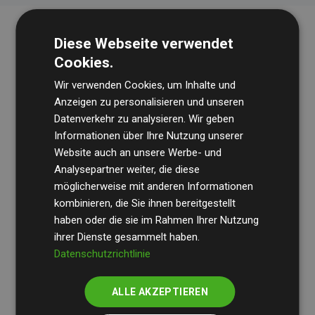
Diese Webseite verwendet
Cookies.
Wir verwenden Cookies, um Inhalte und
Anzeigen zu personalisieren und unseren
Datenverkehr zu analysieren. Wir geben
Die Wirtschaftsprüfungsgesellschaft
BDO
überprüft
Informationen über Ihre Nutzung unserer
Website auch an unsere Werbe- und
regelmäßig unsere Berechnungen und Methodik, um
Analysepartner weiter, die diese
Transparenz und Verlässlichkeit sicherzustellen.
möglicherweise mit anderen Informationen
Ihre Prüfungen belegen, dass unsere Investitionen in
kombinieren, die Sie ihnen bereitgestellt
Klimaschutzprojekte im Durchschnitt
haben oder die sie im Rahmen Ihrer Nutzung
200 % der
ihrer Dienste gesammelt haben.
geschätzten CO₂-Emissionen
der teilnehmenden
Datenschutzrichtlinie
Websites kompensieren – ein klarer Nachweis für die
messbare Klimawirkung unseres Ansatzes.
ALLE AKZEPTIEREN