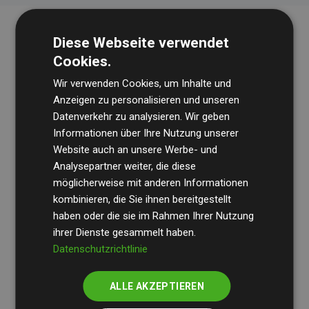
Diese Webseite verwendet
Cookies.
Wir verwenden Cookies, um Inhalte und
Anzeigen zu personalisieren und unseren
Datenverkehr zu analysieren. Wir geben
Die Wirtschaftsprüfungsgesellschaft
BDO
überprüft
Informationen über Ihre Nutzung unserer
Website auch an unsere Werbe- und
regelmäßig unsere Berechnungen und Methodik, um
Analysepartner weiter, die diese
Transparenz und Verlässlichkeit sicherzustellen.
möglicherweise mit anderen Informationen
Ihre Prüfungen belegen, dass unsere Investitionen in
kombinieren, die Sie ihnen bereitgestellt
Klimaschutzprojekte im Durchschnitt
haben oder die sie im Rahmen Ihrer Nutzung
200 % der
ihrer Dienste gesammelt haben.
geschätzten CO₂-Emissionen
der teilnehmenden
Datenschutzrichtlinie
Websites kompensieren – ein klarer Nachweis für die
messbare Klimawirkung unseres Ansatzes.
ALLE AKZEPTIEREN