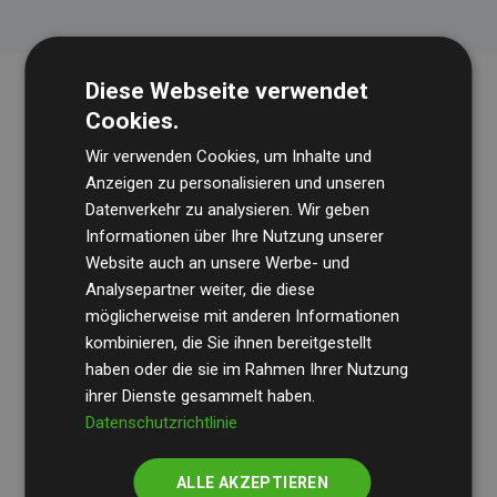
Diese Webseite verwendet
Cookies.
Wir verwenden Cookies, um Inhalte und
Anzeigen zu personalisieren und unseren
Datenverkehr zu analysieren. Wir geben
Informationen über Ihre Nutzung unserer
Die Wirtschaftsprüfungsgesellschaft
BDO
überprüft
Website auch an unsere Werbe- und
regelmäßig unsere Berechnungen und Methodik, um
Analysepartner weiter, die diese
möglicherweise mit anderen Informationen
Transparenz und Verlässlichkeit sicherzustellen.
kombinieren, die Sie ihnen bereitgestellt
Ihre Prüfungen belegen, dass unsere Investitionen in
haben oder die sie im Rahmen Ihrer Nutzung
Klimaschutzprojekte im Durchschnitt
200 % der
ihrer Dienste gesammelt haben.
geschätzten CO₂-Emissionen
Datenschutzrichtlinie
der teilnehmenden
Websites kompensieren – ein klarer Nachweis für die
ALLE AKZEPTIEREN
messbare Klimawirkung unseres Ansatzes.