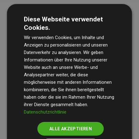
Diese Webseite verwendet
Cookies.
Wir verwenden Cookies, um Inhalte und
Anzeigen zu personalisieren und unseren
Datenverkehr zu analysieren. Wir geben
Die Wirtschaftsprüfungsgesellschaft
BDO
überprüft
Informationen über Ihre Nutzung unserer
Website auch an unsere Werbe- und
regelmäßig unsere Berechnungen und Methodik, um
Analysepartner weiter, die diese
Transparenz und Verlässlichkeit sicherzustellen.
möglicherweise mit anderen Informationen
Ihre Prüfungen belegen, dass unsere Investitionen in
kombinieren, die Sie ihnen bereitgestellt
Klimaschutzprojekte im Durchschnitt
haben oder die sie im Rahmen Ihrer Nutzung
200 % der
ihrer Dienste gesammelt haben.
geschätzten CO₂-Emissionen
der teilnehmenden
Datenschutzrichtlinie
Websites kompensieren – ein klarer Nachweis für die
messbare Klimawirkung unseres Ansatzes.
ALLE AKZEPTIEREN