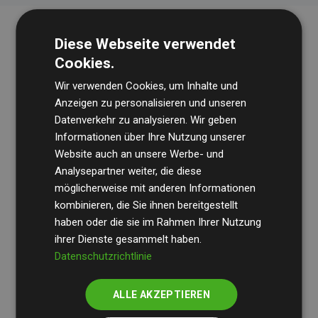
Diese Webseite verwendet
Cookies.
Wir verwenden Cookies, um Inhalte und
Anzeigen zu personalisieren und unseren
Datenverkehr zu analysieren. Wir geben
Die Wirtschaftsprüfungsgesellschaft
BDO
überprüft
Informationen über Ihre Nutzung unserer
Website auch an unsere Werbe- und
regelmäßig unsere Berechnungen und Methodik, um
Analysepartner weiter, die diese
Transparenz und Verlässlichkeit sicherzustellen.
möglicherweise mit anderen Informationen
Ihre Prüfungen belegen, dass unsere Investitionen in
kombinieren, die Sie ihnen bereitgestellt
Klimaschutzprojekte im Durchschnitt
haben oder die sie im Rahmen Ihrer Nutzung
200 % der
ihrer Dienste gesammelt haben.
geschätzten CO₂-Emissionen
der teilnehmenden
Datenschutzrichtlinie
Websites kompensieren – ein klarer Nachweis für die
messbare Klimawirkung unseres Ansatzes.
ALLE AKZEPTIEREN