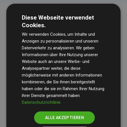
Diese Webseite verwendet
Cookies.
Wir verwenden Cookies, um Inhalte und
Anzeigen zu personalisieren und unseren
Datenverkehr zu analysieren. Wir geben
Die Wirtschaftsprüfungsgesellschaft
BDO
überprüft
Informationen über Ihre Nutzung unserer
Website auch an unsere Werbe- und
regelmäßig unsere Berechnungen und Methodik, um
Analysepartner weiter, die diese
Transparenz und Verlässlichkeit sicherzustellen.
möglicherweise mit anderen Informationen
Ihre Prüfungen belegen, dass unsere Investitionen in
kombinieren, die Sie ihnen bereitgestellt
Klimaschutzprojekte im Durchschnitt
haben oder die sie im Rahmen Ihrer Nutzung
200 % der
ihrer Dienste gesammelt haben.
geschätzten CO₂-Emissionen
der teilnehmenden
Datenschutzrichtlinie
Websites kompensieren – ein klarer Nachweis für die
messbare Klimawirkung unseres Ansatzes.
ALLE AKZEPTIEREN