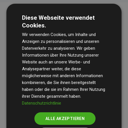
Diese Webseite verwendet
Cookies.
Wir verwenden Cookies, um Inhalte und
Anzeigen zu personalisieren und unseren
Datenverkehr zu analysieren. Wir geben
Die Wirtschaftsprüfungsgesellschaft
BDO
überprüft
Informationen über Ihre Nutzung unserer
Website auch an unsere Werbe- und
regelmäßig unsere Berechnungen und Methodik, um
Analysepartner weiter, die diese
Transparenz und Verlässlichkeit sicherzustellen.
möglicherweise mit anderen Informationen
Ihre Prüfungen belegen, dass unsere Investitionen in
kombinieren, die Sie ihnen bereitgestellt
Klimaschutzprojekte im Durchschnitt
haben oder die sie im Rahmen Ihrer Nutzung
200 % der
ihrer Dienste gesammelt haben.
geschätzten CO₂-Emissionen
der teilnehmenden
Datenschutzrichtlinie
Websites kompensieren – ein klarer Nachweis für die
messbare Klimawirkung unseres Ansatzes.
ALLE AKZEPTIEREN