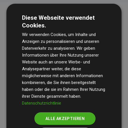
Diese Webseite verwendet
Cookies.
Wir verwenden Cookies, um Inhalte und
Anzeigen zu personalisieren und unseren
Datenverkehr zu analysieren. Wir geben
Die Wirtschaftsprüfungsgesellschaft
BDO
überprüft
Informationen über Ihre Nutzung unserer
Website auch an unsere Werbe- und
regelmäßig unsere Berechnungen und Methodik, um
Analysepartner weiter, die diese
Transparenz und Verlässlichkeit sicherzustellen.
möglicherweise mit anderen Informationen
Ihre Prüfungen belegen, dass unsere Investitionen in
kombinieren, die Sie ihnen bereitgestellt
Klimaschutzprojekte im Durchschnitt
haben oder die sie im Rahmen Ihrer Nutzung
200 % der
ihrer Dienste gesammelt haben.
geschätzten CO₂-Emissionen
der teilnehmenden
Datenschutzrichtlinie
Websites kompensieren – ein klarer Nachweis für die
messbare Klimawirkung unseres Ansatzes.
ALLE AKZEPTIEREN