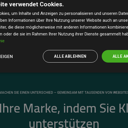
ite verwendet Cookies.
dass unsere Investitionen in Klimaschutzprojekte im
 geschätzten CO₂-Emissionen
der teilnehmenden
kies, um Inhalte und Anzeigen zu personalisieren und unseren Date
geben Informationen über Ihre Nutzung unserer Website auch an uns
 ein klarer Nachweis für die messbare Klimawirkung
ter, die diese möglicherweise mit anderen Informationen kombinieren
en oder die sie im Rahmen Ihrer Nutzung ihrer Dienste gesammelt ha
nie
ZEIGEN
ALLE ABLEHNEN
ALLE A
MACHEN SIE EINEN UNTERSCHIED – GEMEINSAM MIT TAUSENDEN VON WEBSITE
 Ihre Marke, indem Sie K
unterstützen