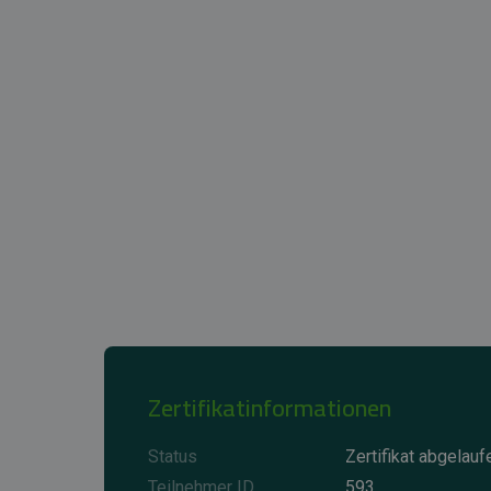
Zertifikatinformationen
Status
Zertifikat abgelauf
Teilnehmer ID
593