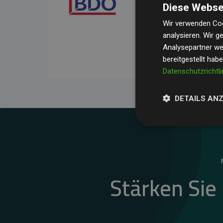
Diese Webse
Ihre Prüfungen belegen, 
Durchschnitt
200 % der
Wir verwenden Coo
analysieren. Wir 
Websites kompensieren –
Analysepartner wei
unseres Ansatzes.
bereitgestellt hab
Datenschutzrichtli
DETAILS AN
Stärken Sie