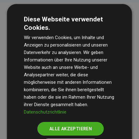
Diese Webseite verwendet
Cookies.
Wir verwenden Cookies, um Inhalte und
Anzeigen zu personalisieren und unseren
Datenverkehr zu analysieren. Wir geben
Die Wirtschaftsprüfungsgesellschaft
BDO
überprüft
Informationen über Ihre Nutzung unserer
Website auch an unsere Werbe- und
regelmäßig unsere Berechnungen und Methodik, um
Analysepartner weiter, die diese
Transparenz und Verlässlichkeit sicherzustellen.
möglicherweise mit anderen Informationen
Ihre Prüfungen belegen, dass unsere Investitionen in
kombinieren, die Sie ihnen bereitgestellt
Klimaschutzprojekte im Durchschnitt
haben oder die sie im Rahmen Ihrer Nutzung
200 % der
ihrer Dienste gesammelt haben.
geschätzten CO₂-Emissionen
der teilnehmenden
Datenschutzrichtlinie
Websites kompensieren – ein klarer Nachweis für die
messbare Klimawirkung unseres Ansatzes.
ALLE AKZEPTIEREN