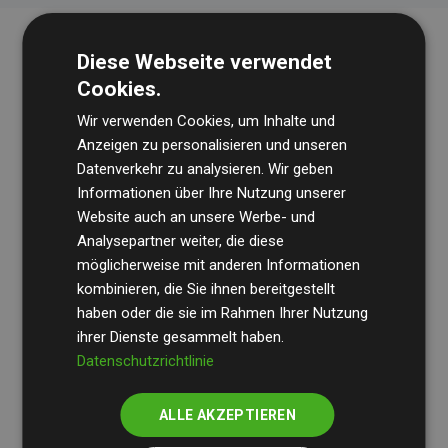
Diese Webseite verwendet
Cookies.
Wir verwenden Cookies, um Inhalte und
Anzeigen zu personalisieren und unseren
Datenverkehr zu analysieren. Wir geben
Die Wirtschaftsprüfungsgesellschaft
BDO
überprüft
Informationen über Ihre Nutzung unserer
Website auch an unsere Werbe- und
regelmäßig unsere Berechnungen und Methodik, um
Analysepartner weiter, die diese
Transparenz und Verlässlichkeit sicherzustellen.
möglicherweise mit anderen Informationen
Ihre Prüfungen belegen, dass unsere Investitionen in
kombinieren, die Sie ihnen bereitgestellt
Klimaschutzprojekte im Durchschnitt
haben oder die sie im Rahmen Ihrer Nutzung
200 % der
ihrer Dienste gesammelt haben.
geschätzten CO₂-Emissionen
der teilnehmenden
Datenschutzrichtlinie
Websites kompensieren – ein klarer Nachweis für die
messbare Klimawirkung unseres Ansatzes.
ALLE AKZEPTIEREN