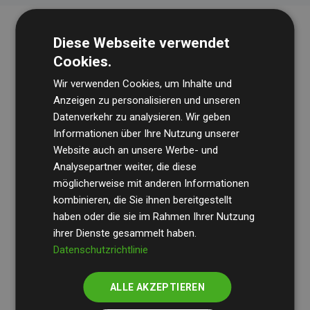
Diese Webseite verwendet
Cookies.
Wir verwenden Cookies, um Inhalte und
Anzeigen zu personalisieren und unseren
Datenverkehr zu analysieren. Wir geben
Die Wirtschaftsprüfungsgesellschaft
BDO
überprüft
Informationen über Ihre Nutzung unserer
Website auch an unsere Werbe- und
regelmäßig unsere Berechnungen und Methodik, um
Analysepartner weiter, die diese
Transparenz und Verlässlichkeit sicherzustellen.
möglicherweise mit anderen Informationen
Ihre Prüfungen belegen, dass unsere Investitionen in
kombinieren, die Sie ihnen bereitgestellt
Klimaschutzprojekte im Durchschnitt
haben oder die sie im Rahmen Ihrer Nutzung
200 % der
ihrer Dienste gesammelt haben.
geschätzten CO₂-Emissionen
der teilnehmenden
Datenschutzrichtlinie
Websites kompensieren – ein klarer Nachweis für die
messbare Klimawirkung unseres Ansatzes.
ALLE AKZEPTIEREN