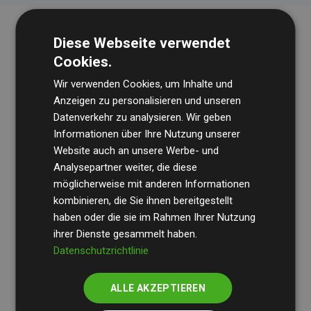
Diese Webseite verwendet
Cookies.
Wir verwenden Cookies, um Inhalte und
Anzeigen zu personalisieren und unseren
Datenverkehr zu analysieren. Wir geben
Die Wirtschaftsprüfungsgesellschaft
BDO
überprüft
Informationen über Ihre Nutzung unserer
Website auch an unsere Werbe- und
regelmäßig unsere Berechnungen und Methodik, um
Analysepartner weiter, die diese
Transparenz und Verlässlichkeit sicherzustellen.
möglicherweise mit anderen Informationen
Ihre Prüfungen belegen, dass unsere Investitionen in
kombinieren, die Sie ihnen bereitgestellt
Klimaschutzprojekte im Durchschnitt
haben oder die sie im Rahmen Ihrer Nutzung
200 % der
ihrer Dienste gesammelt haben.
geschätzten CO₂-Emissionen
der teilnehmenden
Datenschutzrichtlinie
Websites kompensieren – ein klarer Nachweis für die
messbare Klimawirkung unseres Ansatzes.
ALLE AKZEPTIEREN