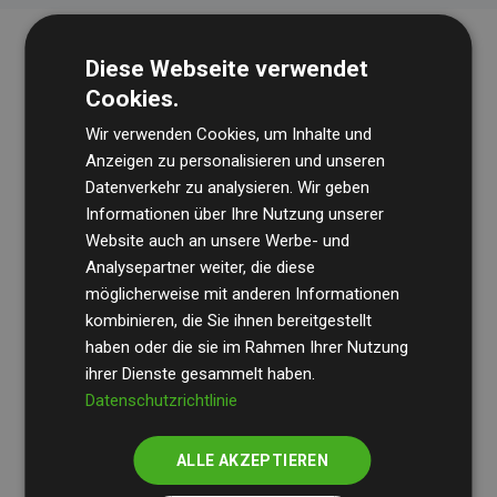
Diese Webseite verwendet
Cookies.
Wir verwenden Cookies, um Inhalte und
Anzeigen zu personalisieren und unseren
Datenverkehr zu analysieren. Wir geben
Die Wirtschaftsprüfungsgesellschaft
BDO
überprüft
Informationen über Ihre Nutzung unserer
Website auch an unsere Werbe- und
regelmäßig unsere Berechnungen und Methodik, um
Analysepartner weiter, die diese
Transparenz und Verlässlichkeit sicherzustellen.
möglicherweise mit anderen Informationen
Ihre Prüfungen belegen, dass unsere Investitionen in
kombinieren, die Sie ihnen bereitgestellt
Klimaschutzprojekte im Durchschnitt
haben oder die sie im Rahmen Ihrer Nutzung
200 % der
ihrer Dienste gesammelt haben.
geschätzten CO₂-Emissionen
der teilnehmenden
Datenschutzrichtlinie
Websites kompensieren – ein klarer Nachweis für die
messbare Klimawirkung unseres Ansatzes.
ALLE AKZEPTIEREN