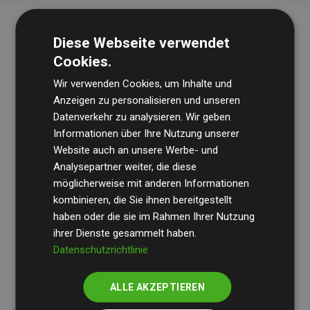
Diese Webseite verwendet
Cookies.
Wir verwenden Cookies, um Inhalte und
Anzeigen zu personalisieren und unseren
Datenverkehr zu analysieren. Wir geben
Die Wirtschaftsprüfungsgesellschaft
BDO
überprüft
Informationen über Ihre Nutzung unserer
Website auch an unsere Werbe- und
regelmäßig unsere Berechnungen und Methodik, um
Analysepartner weiter, die diese
Transparenz und Verlässlichkeit sicherzustellen.
möglicherweise mit anderen Informationen
Ihre Prüfungen belegen, dass unsere Investitionen in
kombinieren, die Sie ihnen bereitgestellt
Klimaschutzprojekte im Durchschnitt
haben oder die sie im Rahmen Ihrer Nutzung
200 % der
ihrer Dienste gesammelt haben.
geschätzten CO₂-Emissionen
der teilnehmenden
Datenschutzrichtlinie
Websites kompensieren – ein klarer Nachweis für die
messbare Klimawirkung unseres Ansatzes.
ALLE AKZEPTIEREN