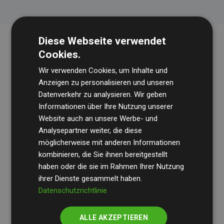
Diese Webseite verwendet
Cookies.
Wir verwenden Cookies, um Inhalte und
Anzeigen zu personalisieren und unseren
Datenverkehr zu analysieren. Wir geben
Informationen über Ihre Nutzung unserer
Die Wirtschaftsprüfungsgesellschaft
BDO
überprüft
Website auch an unsere Werbe- und
regelmäßig unsere Berechnungen und Methodik, um
Analysepartner weiter, die diese
möglicherweise mit anderen Informationen
Transparenz und Verlässlichkeit sicherzustellen.
kombinieren, die Sie ihnen bereitgestellt
Ihre Prüfungen belegen, dass unsere Investitionen in
haben oder die sie im Rahmen Ihrer Nutzung
Klimaschutzprojekte im Durchschnitt
200 % der
ihrer Dienste gesammelt haben.
geschätzten CO₂-Emissionen
Datenschutzrichtlinie
der teilnehmenden
Websites kompensieren – ein klarer Nachweis für die
ALLE AKZEPTIEREN
messbare Klimawirkung unseres Ansatzes.