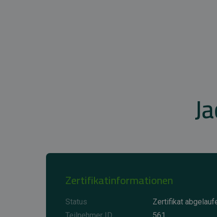
Ja
Zertifikatinformationen
Status
Zertifikat abgelauf
Teilnehmer ID
561