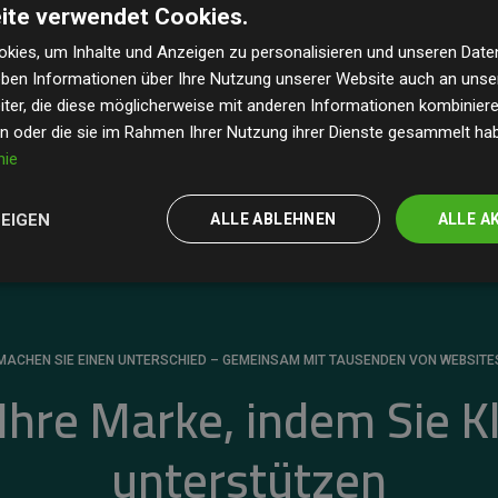
ite verwendet Cookies.
dass unsere Investitionen in Klimaschutzprojekte im
 geschätzten CO₂-Emissionen
der teilnehmenden
kies, um Inhalte und Anzeigen zu personalisieren und unseren Date
geben Informationen über Ihre Nutzung unserer Website auch an uns
 ein klarer Nachweis für die messbare Klimawirkung
ter, die diese möglicherweise mit anderen Informationen kombinieren
en oder die sie im Rahmen Ihrer Nutzung ihrer Dienste gesammelt ha
nie
ZEIGEN
ALLE ABLEHNEN
ALLE A
MACHEN SIE EINEN UNTERSCHIED – GEMEINSAM MIT TAUSENDEN VON WEBSITE
 Ihre Marke, indem Sie K
unterstützen