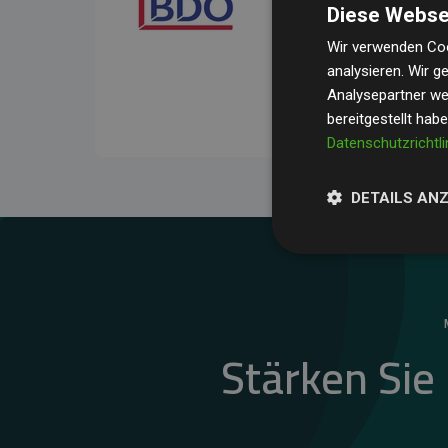
Diese Webse
Ihre Prüfungen belegen, 
Durchschnitt
200 % der
Wir verwenden Coo
analysieren. Wir 
Websites kompensieren –
Analysepartner wei
unseres Ansatzes.
bereitgestellt hab
Datenschutzrichtli
DETAILS AN
Stärken Sie