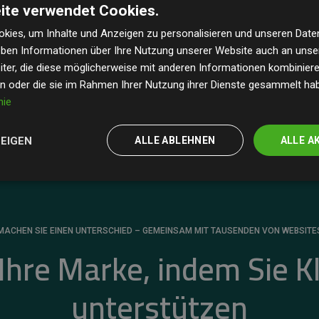
ite verwendet Cookies.
dass unsere Investitionen in Klimaschutzprojekte im
 geschätzten CO₂-Emissionen
der teilnehmenden
kies, um Inhalte und Anzeigen zu personalisieren und unseren Date
geben Informationen über Ihre Nutzung unserer Website auch an uns
 ein klarer Nachweis für die messbare Klimawirkung
ter, die diese möglicherweise mit anderen Informationen kombinieren
en oder die sie im Rahmen Ihrer Nutzung ihrer Dienste gesammelt ha
nie
ZEIGEN
ALLE ABLEHNEN
ALLE A
MACHEN SIE EINEN UNTERSCHIED – GEMEINSAM MIT TAUSENDEN VON WEBSITE
 Ihre Marke, indem Sie K
unterstützen