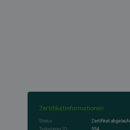
Zertifikatinformationen
Status
Zertifikat abgelauf
Teilnehmer ID
554