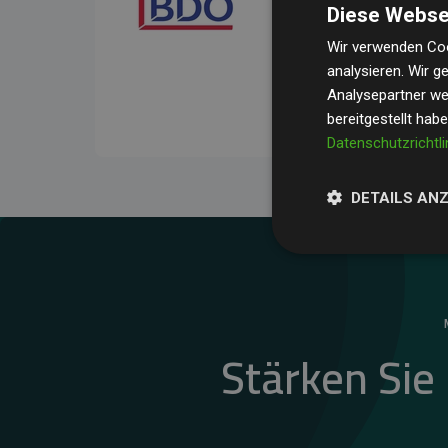
Diese Webse
Ihre Prüfungen belegen, 
Durchschnitt
200 % der
Wir verwenden Coo
analysieren. Wir 
Websites kompensieren –
Analysepartner wei
unseres Ansatzes.
bereitgestellt hab
Datenschutzrichtli
DETAILS AN
Stärken Sie