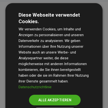
Diese Webseite verwendet
Cookies.
Wir verwenden Cookies, um Inhalte und
Anzeigen zu personalisieren und unseren
Datenverkehr zu analysieren. Wir geben
Die Wirtschaftsprüfungsgesellschaft
BDO
überprüft
Informationen über Ihre Nutzung unserer
Website auch an unsere Werbe- und
regelmäßig unsere Berechnungen und Methodik, um
Analysepartner weiter, die diese
Transparenz und Verlässlichkeit sicherzustellen.
möglicherweise mit anderen Informationen
Ihre Prüfungen belegen, dass unsere Investitionen in
kombinieren, die Sie ihnen bereitgestellt
Klimaschutzprojekte im Durchschnitt
haben oder die sie im Rahmen Ihrer Nutzung
200 % der
ihrer Dienste gesammelt haben.
geschätzten CO₂-Emissionen
der teilnehmenden
Datenschutzrichtlinie
Websites kompensieren – ein klarer Nachweis für die
messbare Klimawirkung unseres Ansatzes.
ALLE AKZEPTIEREN