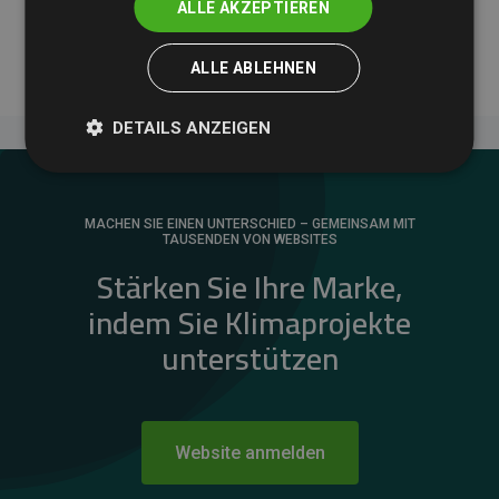
Websites kompensieren – ein klarer Nachweis für die
ALLE AKZEPTIEREN
messbare Klimawirkung unseres Ansatzes.
ALLE ABLEHNEN
DETAILS ANZEIGEN
MACHEN SIE EINEN UNTERSCHIED – GEMEINSAM MIT
TAUSENDEN VON WEBSITES
Stärken Sie Ihre Marke,
indem Sie Klimaprojekte
unterstützen
Website anmelden