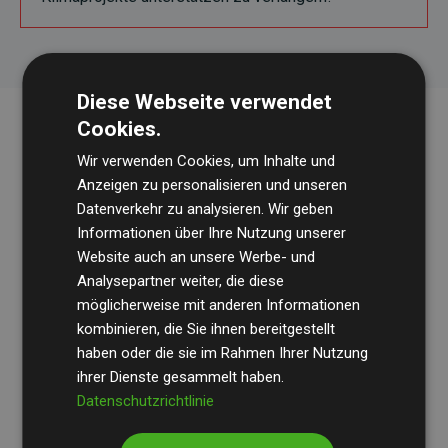
Diese Webseite verwendet
Cookies.
Wir verwenden Cookies, um Inhalte und
Anzeigen zu personalisieren und unseren
Datenverkehr zu analysieren. Wir geben
Informationen über Ihre Nutzung unserer
Website auch an unsere Werbe- und
Die Wirtschaftsprüfungsgesellschaft
BDO
überprüft
Analysepartner weiter, die diese
regelmäßig unsere Berechnungen und Methodik, um
möglicherweise mit anderen Informationen
Transparenz und Verlässlichkeit sicherzustellen.
kombinieren, die Sie ihnen bereitgestellt
haben oder die sie im Rahmen Ihrer Nutzung
Ihre Prüfungen belegen, dass unsere Investitionen in
ihrer Dienste gesammelt haben.
Klimaschutzprojekte im Durchschnitt
200 % der
Datenschutzrichtlinie
geschätzten CO₂-Emissionen
der teilnehmenden