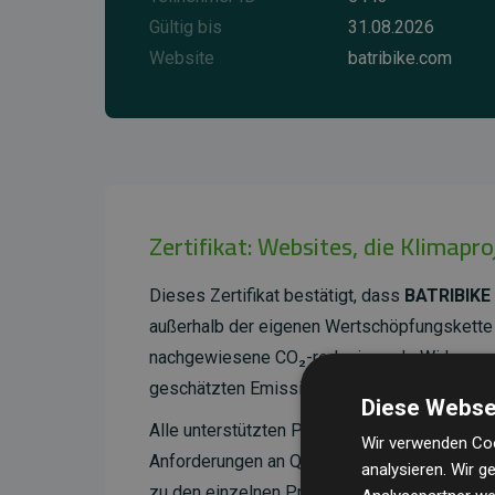
Gültig bis
31.08.2026
Website
batribike.com
Zertifikat: Websites, die Klimapr
Dieses Zertifikat bestätigt, dass
BATRIBIKE 
außerhalb der eigenen Wertschöpfungskette 
nachgewiesene CO₂-reduzierende Wirkung, d
geschätzten Emissionen der Website entspri
Diese Webse
Alle unterstützten Projekte werden durch
Go
Wir verwenden Coo
Anforderungen an Qualität, tatsächliche Kli
analysieren. Wir 
zu den einzelnen Projekten finden
Sie hier.