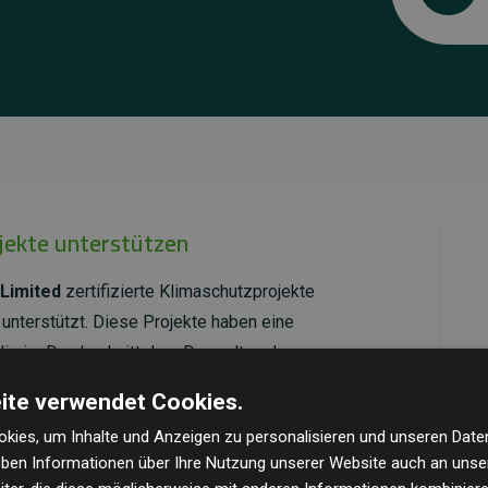
ojekte unterstützen
Limited
zertifizierte Klimaschutzprojekte
unterstützt. Diese Projekte haben eine
ie im Durchschnitt dem Doppelten der
cht.
ite verwendet Cookies.
ld Standard
verifiziert und erfüllen höchste
kies, um Inhalte und Anzeigen zu personalisieren und unseren Date
mawirkung und Transparenz. Weitere Informationen
geben Informationen über Ihre Nutzung unserer Website auch an uns