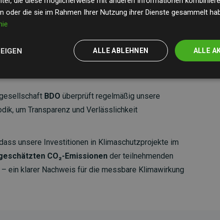
ter, die diese möglicherweise mit anderen Informationen kombinieren
en oder die sie im Rahmen Ihrer Nutzung ihrer Dienste gesammelt ha
nie
ZEIGEN
ALLE ABLEHNEN
ALLE A
gesellschaft
BDO
überprüft regelmäßig unsere
ik, um Transparenz und Verlässlichkeit
dass unsere Investitionen in Klimaschutzprojekte im
 geschätzten CO₂-Emissionen
der teilnehmenden
 ein klarer Nachweis für die messbare Klimawirkung