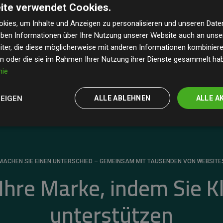
ite verwendet Cookies.
dass unsere Investitionen in Klimaschutzprojekte im
 geschätzten CO₂-Emissionen
der teilnehmenden
kies, um Inhalte und Anzeigen zu personalisieren und unseren Date
geben Informationen über Ihre Nutzung unserer Website auch an uns
 ein klarer Nachweis für die messbare Klimawirkung
ter, die diese möglicherweise mit anderen Informationen kombinieren
en oder die sie im Rahmen Ihrer Nutzung ihrer Dienste gesammelt ha
nie
ZEIGEN
ALLE ABLEHNEN
ALLE A
MACHEN SIE EINEN UNTERSCHIED – GEMEINSAM MIT TAUSENDEN VON WEBSITE
 Ihre Marke, indem Sie K
unterstützen