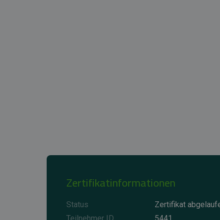
Zertifikatinformationen
Status
Zertifikat abgelauf
Teilnehmer ID
5441