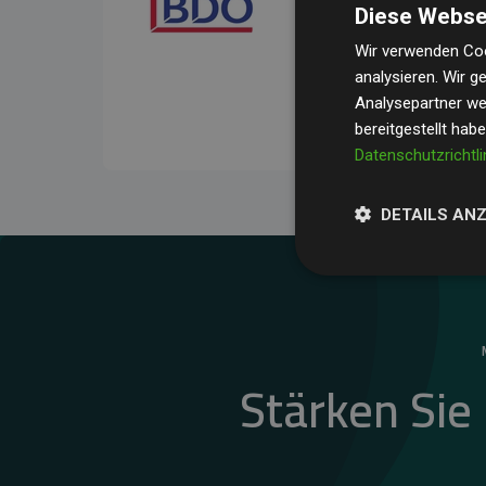
Diese Webse
Ihre Prüfungen belegen, 
Durchschnitt
200 % der
Wir verwenden Coo
analysieren. Wir 
Websites kompensieren –
Analysepartner wei
unseres Ansatzes.
bereitgestellt hab
Datenschutzrichtli
DETAILS AN
Stärken Sie