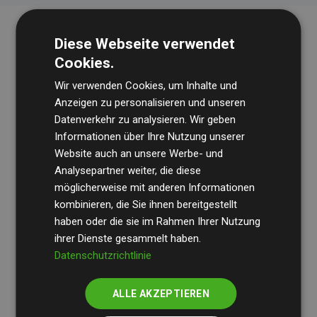
Diese Webseite verwendet
Cookies.
Wir verwenden Cookies, um Inhalte und
Anzeigen zu personalisieren und unseren
Datenverkehr zu analysieren. Wir geben
Die Wirtschaftsprüfungsgesellschaft
BDO
überprüft
Informationen über Ihre Nutzung unserer
Website auch an unsere Werbe- und
regelmäßig unsere Berechnungen und Methodik, um
Analysepartner weiter, die diese
Transparenz und Verlässlichkeit sicherzustellen.
möglicherweise mit anderen Informationen
Ihre Prüfungen belegen, dass unsere Investitionen in
kombinieren, die Sie ihnen bereitgestellt
Klimaschutzprojekte im Durchschnitt
haben oder die sie im Rahmen Ihrer Nutzung
200 % der
ihrer Dienste gesammelt haben.
geschätzten CO₂-Emissionen
der teilnehmenden
Datenschutzrichtlinie
Websites kompensieren – ein klarer Nachweis für die
messbare Klimawirkung unseres Ansatzes.
ALLE AKZEPTIEREN