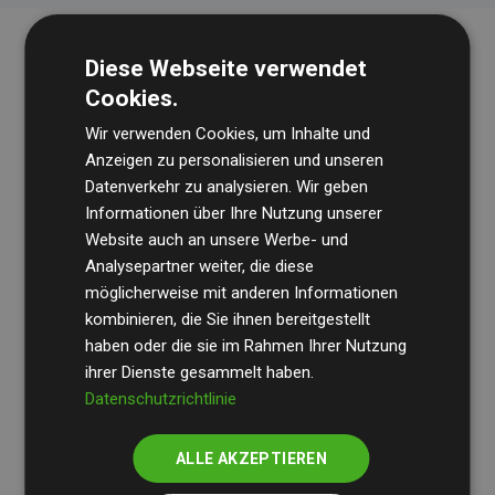
Diese Webseite verwendet
Cookies.
Wir verwenden Cookies, um Inhalte und
Anzeigen zu personalisieren und unseren
Datenverkehr zu analysieren. Wir geben
Die Wirtschaftsprüfungsgesellschaft
BDO
überprüft
Informationen über Ihre Nutzung unserer
Website auch an unsere Werbe- und
regelmäßig unsere Berechnungen und Methodik, um
Analysepartner weiter, die diese
Transparenz und Verlässlichkeit sicherzustellen.
möglicherweise mit anderen Informationen
Ihre Prüfungen belegen, dass unsere Investitionen in
kombinieren, die Sie ihnen bereitgestellt
Klimaschutzprojekte im Durchschnitt
haben oder die sie im Rahmen Ihrer Nutzung
200 % der
ihrer Dienste gesammelt haben.
geschätzten CO₂-Emissionen
der teilnehmenden
Datenschutzrichtlinie
Websites kompensieren – ein klarer Nachweis für die
messbare Klimawirkung unseres Ansatzes.
ALLE AKZEPTIEREN