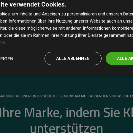
ite verwendet Cookies.
dass unsere Investitionen in Klimaschutzprojekte im
 geschätzten CO₂-Emissionen
der teilnehmenden
kies, um Inhalte und Anzeigen zu personalisieren und unseren Date
geben Informationen über Ihre Nutzung unserer Website auch an uns
 ein klarer Nachweis für die messbare Klimawirkung
ter, die diese möglicherweise mit anderen Informationen kombinieren
en oder die sie im Rahmen Ihrer Nutzung ihrer Dienste gesammelt ha
nie
ZEIGEN
ALLE ABLEHNEN
ALLE A
MACHEN SIE EINEN UNTERSCHIED – GEMEINSAM MIT TAUSENDEN VON WEBSITE
 Ihre Marke, indem Sie K
unterstützen