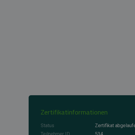
Zertifikatinformationen
Status
Zertifikat abgelauf
Teilnehmer ID
534