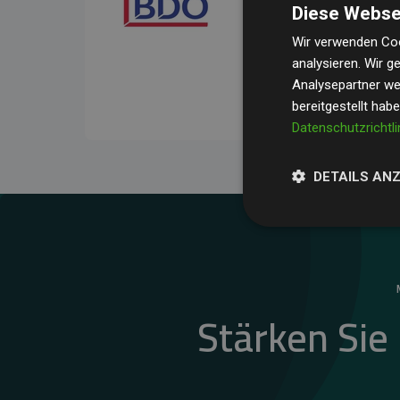
Diese Webse
Ihre Prüfungen belegen, 
Durchschnitt
200 % der
Wir verwenden Coo
analysieren. Wir 
Websites kompensieren –
Analysepartner wei
unseres Ansatzes.
bereitgestellt hab
Datenschutzrichtli
DETAILS AN
Stärken Sie