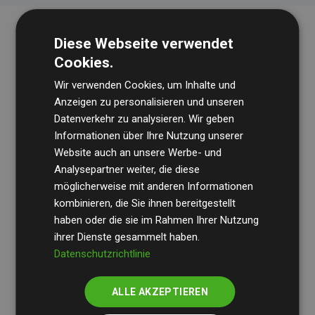
Diese Webseite verwendet
Cookies.
Wir verwenden Cookies, um Inhalte und
Anzeigen zu personalisieren und unseren
Datenverkehr zu analysieren. Wir geben
Die Wirtschaftsprüfungsgesellschaft
BDO
überprüft
Informationen über Ihre Nutzung unserer
Website auch an unsere Werbe- und
regelmäßig unsere Berechnungen und Methodik, um
Analysepartner weiter, die diese
Transparenz und Verlässlichkeit sicherzustellen.
möglicherweise mit anderen Informationen
Ihre Prüfungen belegen, dass unsere Investitionen in
kombinieren, die Sie ihnen bereitgestellt
Klimaschutzprojekte im Durchschnitt
haben oder die sie im Rahmen Ihrer Nutzung
200 % der
ihrer Dienste gesammelt haben.
geschätzten CO₂-Emissionen
der teilnehmenden
Datenschutzrichtlinie
Websites kompensieren – ein klarer Nachweis für die
messbare Klimawirkung unseres Ansatzes.
ALLE AKZEPTIEREN