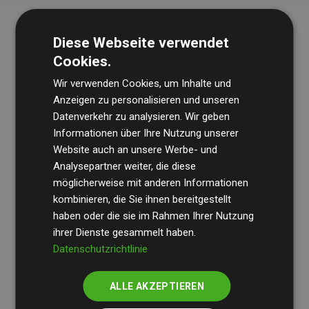
Diese Webseite verwendet
Cookies.
Wir verwenden Cookies, um Inhalte und
Anzeigen zu personalisieren und unseren
Datenverkehr zu analysieren. Wir geben
Die Wirtschaftsprüfungsgesellschaft
BDO
überprüft
Informationen über Ihre Nutzung unserer
Website auch an unsere Werbe- und
regelmäßig unsere Berechnungen und Methodik, um
Analysepartner weiter, die diese
Transparenz und Verlässlichkeit sicherzustellen.
möglicherweise mit anderen Informationen
Ihre Prüfungen belegen, dass unsere Investitionen in
kombinieren, die Sie ihnen bereitgestellt
Klimaschutzprojekte im Durchschnitt
haben oder die sie im Rahmen Ihrer Nutzung
200 % der
ihrer Dienste gesammelt haben.
geschätzten CO₂-Emissionen
der teilnehmenden
Datenschutzrichtlinie
Websites kompensieren – ein klarer Nachweis für die
messbare Klimawirkung unseres Ansatzes.
ALLE AKZEPTIEREN