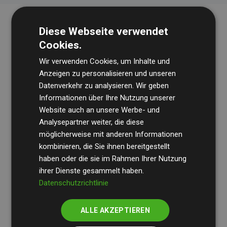
Diese Webseite verwendet
Cookies.
Wir verwenden Cookies, um Inhalte und
Anzeigen zu personalisieren und unseren
Datenverkehr zu analysieren. Wir geben
Die Wirtschaftsprüfungsgesellschaft
BDO
überprüft
Informationen über Ihre Nutzung unserer
Website auch an unsere Werbe- und
regelmäßig unsere Berechnungen und Methodik, um
Analysepartner weiter, die diese
Transparenz und Verlässlichkeit sicherzustellen.
möglicherweise mit anderen Informationen
Ihre Prüfungen belegen, dass unsere Investitionen in
kombinieren, die Sie ihnen bereitgestellt
Klimaschutzprojekte im Durchschnitt
haben oder die sie im Rahmen Ihrer Nutzung
200 % der
ihrer Dienste gesammelt haben.
geschätzten CO₂-Emissionen
der teilnehmenden
Datenschutzrichtlinie
Websites kompensieren – ein klarer Nachweis für die
messbare Klimawirkung unseres Ansatzes.
ALLE AKZEPTIEREN