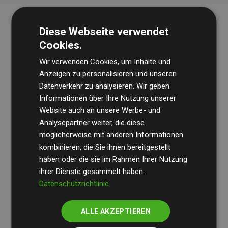
Diese Webseite verwendet
Cookies.
Wir verwenden Cookies, um Inhalte und
Anzeigen zu personalisieren und unseren
Datenverkehr zu analysieren. Wir geben
Die Wirtschaftsprüfungsgesellschaft
BDO
überprüft
Informationen über Ihre Nutzung unserer
Website auch an unsere Werbe- und
regelmäßig unsere Berechnungen und Methodik, um
Analysepartner weiter, die diese
Transparenz und Verlässlichkeit sicherzustellen.
möglicherweise mit anderen Informationen
Ihre Prüfungen belegen, dass unsere Investitionen in
kombinieren, die Sie ihnen bereitgestellt
Klimaschutzprojekte im Durchschnitt
haben oder die sie im Rahmen Ihrer Nutzung
200 % der
ihrer Dienste gesammelt haben.
geschätzten CO₂-Emissionen
der teilnehmenden
Datenschutzrichtlinie
Websites kompensieren – ein klarer Nachweis für die
messbare Klimawirkung unseres Ansatzes.
ALLE AKZEPTIEREN