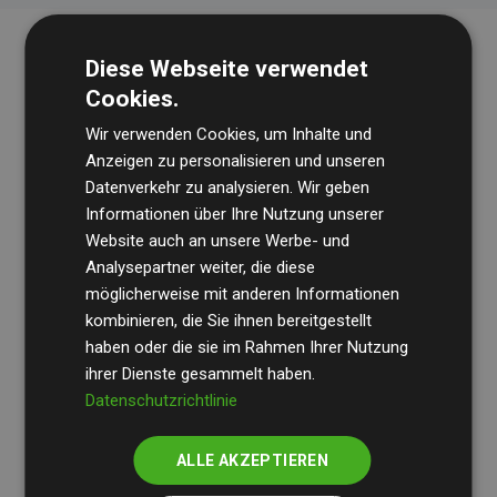
Diese Webseite verwendet
Cookies.
Wir verwenden Cookies, um Inhalte und
Anzeigen zu personalisieren und unseren
Datenverkehr zu analysieren. Wir geben
Die Wirtschaftsprüfungsgesellschaft
BDO
überprüft
Informationen über Ihre Nutzung unserer
Website auch an unsere Werbe- und
regelmäßig unsere Berechnungen und Methodik, um
Analysepartner weiter, die diese
Transparenz und Verlässlichkeit sicherzustellen.
möglicherweise mit anderen Informationen
Ihre Prüfungen belegen, dass unsere Investitionen in
kombinieren, die Sie ihnen bereitgestellt
Klimaschutzprojekte im Durchschnitt
haben oder die sie im Rahmen Ihrer Nutzung
200 % der
ihrer Dienste gesammelt haben.
geschätzten CO₂-Emissionen
der teilnehmenden
Datenschutzrichtlinie
Websites kompensieren – ein klarer Nachweis für die
messbare Klimawirkung unseres Ansatzes.
ALLE AKZEPTIEREN