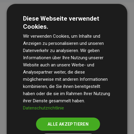
Diese Webseite verwendet
Cookies.
Wir verwenden Cookies, um Inhalte und
Anzeigen zu personalisieren und unseren
Datenverkehr zu analysieren. Wir geben
Die Wirtschaftsprüfungsgesellschaft
BDO
überprüft
Informationen über Ihre Nutzung unserer
Website auch an unsere Werbe- und
regelmäßig unsere Berechnungen und Methodik, um
Analysepartner weiter, die diese
Transparenz und Verlässlichkeit sicherzustellen.
möglicherweise mit anderen Informationen
Ihre Prüfungen belegen, dass unsere Investitionen in
kombinieren, die Sie ihnen bereitgestellt
Klimaschutzprojekte im Durchschnitt
haben oder die sie im Rahmen Ihrer Nutzung
200 % der
ihrer Dienste gesammelt haben.
geschätzten CO₂-Emissionen
der teilnehmenden
Datenschutzrichtlinie
Websites kompensieren – ein klarer Nachweis für die
messbare Klimawirkung unseres Ansatzes.
ALLE AKZEPTIEREN