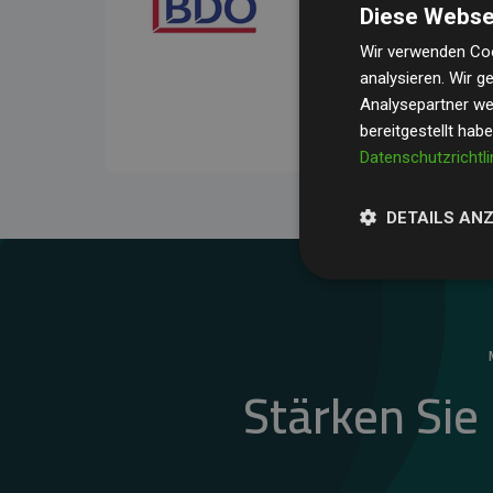
Diese Webse
Ihre Prüfungen belegen, 
Durchschnitt
200 % der
Wir verwenden Coo
analysieren. Wir 
Websites kompensieren –
Analysepartner wei
unseres Ansatzes.
bereitgestellt hab
Datenschutzrichtli
DETAILS AN
Stärken Sie