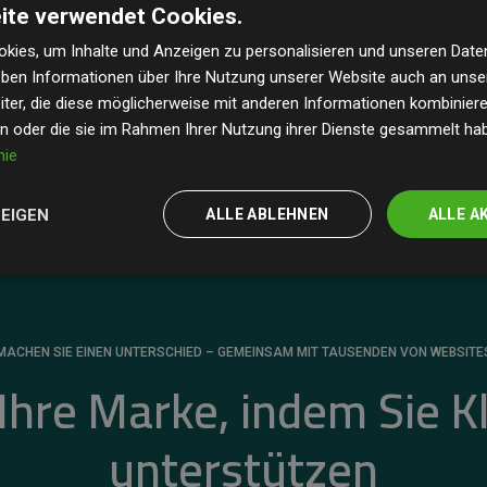
ite verwendet Cookies.
dass unsere Investitionen in Klimaschutzprojekte im
 geschätzten CO₂-Emissionen
der teilnehmenden
kies, um Inhalte und Anzeigen zu personalisieren und unseren Date
geben Informationen über Ihre Nutzung unserer Website auch an uns
 ein klarer Nachweis für die messbare Klimawirkung
ter, die diese möglicherweise mit anderen Informationen kombinieren
en oder die sie im Rahmen Ihrer Nutzung ihrer Dienste gesammelt ha
nie
ZEIGEN
ALLE ABLEHNEN
ALLE A
MACHEN SIE EINEN UNTERSCHIED – GEMEINSAM MIT TAUSENDEN VON WEBSITE
 Ihre Marke, indem Sie K
unterstützen