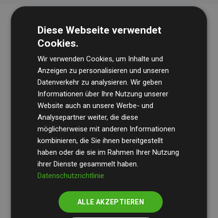
Diese Webseite verwendet
Cookies.
Wir verwenden Cookies, um Inhalte und
Anzeigen zu personalisieren und unseren
Datenverkehr zu analysieren. Wir geben
Die Wirtschaftsprüfungsgesellschaft
BDO
überprüft
Informationen über Ihre Nutzung unserer
Website auch an unsere Werbe- und
regelmäßig unsere Berechnungen und Methodik, um
Analysepartner weiter, die diese
Transparenz und Verlässlichkeit sicherzustellen.
möglicherweise mit anderen Informationen
Ihre Prüfungen belegen, dass unsere Investitionen in
kombinieren, die Sie ihnen bereitgestellt
Klimaschutzprojekte im Durchschnitt
haben oder die sie im Rahmen Ihrer Nutzung
200 % der
ihrer Dienste gesammelt haben.
geschätzten CO₂-Emissionen
der teilnehmenden
Datenschutzrichtlinie
Websites kompensieren – ein klarer Nachweis für die
messbare Klimawirkung unseres Ansatzes.
ALLE AKZEPTIEREN