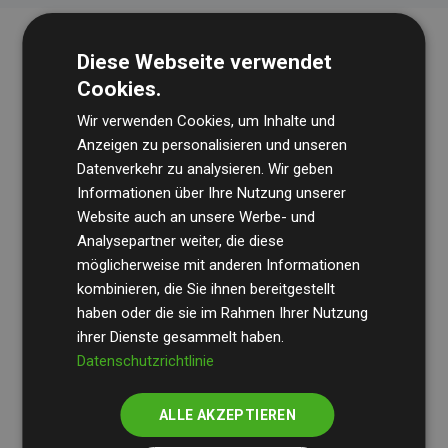
Diese Webseite verwendet
Cookies.
Wir verwenden Cookies, um Inhalte und
Anzeigen zu personalisieren und unseren
Datenverkehr zu analysieren. Wir geben
Die Wirtschaftsprüfungsgesellschaft
BDO
überprüft
Informationen über Ihre Nutzung unserer
Website auch an unsere Werbe- und
regelmäßig unsere Berechnungen und Methodik, um
Analysepartner weiter, die diese
Transparenz und Verlässlichkeit sicherzustellen.
möglicherweise mit anderen Informationen
Ihre Prüfungen belegen, dass unsere Investitionen in
kombinieren, die Sie ihnen bereitgestellt
Klimaschutzprojekte im Durchschnitt
haben oder die sie im Rahmen Ihrer Nutzung
200 % der
ihrer Dienste gesammelt haben.
geschätzten CO₂-Emissionen
der teilnehmenden
Datenschutzrichtlinie
Websites kompensieren – ein klarer Nachweis für die
messbare Klimawirkung unseres Ansatzes.
ALLE AKZEPTIEREN