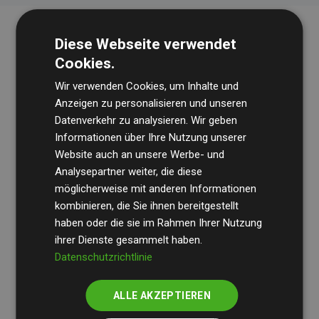
Diese Webseite verwendet
Cookies.
Wir verwenden Cookies, um Inhalte und
Anzeigen zu personalisieren und unseren
Datenverkehr zu analysieren. Wir geben
Die Wirtschaftsprüfungsgesellschaft
BDO
überprüft
Informationen über Ihre Nutzung unserer
Website auch an unsere Werbe- und
regelmäßig unsere Berechnungen und Methodik, um
Analysepartner weiter, die diese
Transparenz und Verlässlichkeit sicherzustellen.
möglicherweise mit anderen Informationen
Ihre Prüfungen belegen, dass unsere Investitionen in
kombinieren, die Sie ihnen bereitgestellt
Klimaschutzprojekte im Durchschnitt
haben oder die sie im Rahmen Ihrer Nutzung
200 % der
ihrer Dienste gesammelt haben.
geschätzten CO₂-Emissionen
der teilnehmenden
Datenschutzrichtlinie
Websites kompensieren – ein klarer Nachweis für die
messbare Klimawirkung unseres Ansatzes.
ALLE AKZEPTIEREN