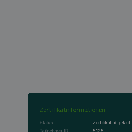
Zertifikatinformationen
Status
Zertifikat abgelauf
Teilnehmer ID
5135