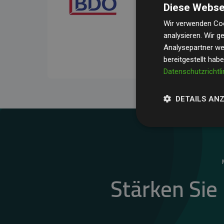
Diese Webse
Ihre Prüfungen belegen, 
Durchschnitt
200 % der
Wir verwenden Coo
analysieren. Wir 
Websites kompensieren –
Analysepartner wei
unseres Ansatzes.
bereitgestellt hab
Datenschutzrichtli
DETAILS AN
Stärken Sie