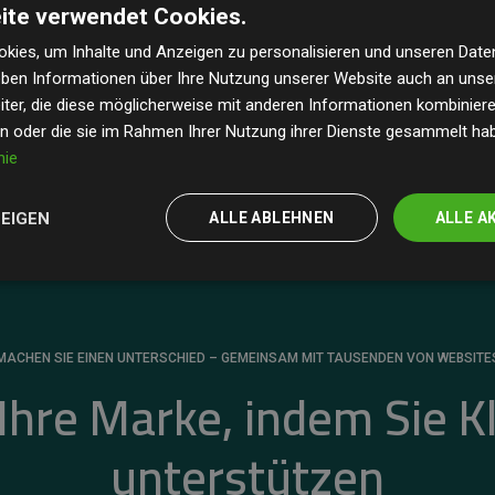
ite verwendet Cookies.
dass unsere Investitionen in Klimaschutzprojekte im
 geschätzten CO₂-Emissionen
der teilnehmenden
kies, um Inhalte und Anzeigen zu personalisieren und unseren Date
geben Informationen über Ihre Nutzung unserer Website auch an uns
 ein klarer Nachweis für die messbare Klimawirkung
ter, die diese möglicherweise mit anderen Informationen kombinieren
en oder die sie im Rahmen Ihrer Nutzung ihrer Dienste gesammelt ha
nie
ZEIGEN
ALLE ABLEHNEN
ALLE A
MACHEN SIE EINEN UNTERSCHIED – GEMEINSAM MIT TAUSENDEN VON WEBSITE
 Ihre Marke, indem Sie K
unterstützen