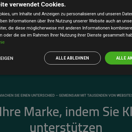
ite verwendet Cookies.
dass unsere Investitionen in Klimaschutzprojekte im
 geschätzten CO₂-Emissionen
der teilnehmenden
kies, um Inhalte und Anzeigen zu personalisieren und unseren Date
geben Informationen über Ihre Nutzung unserer Website auch an uns
 ein klarer Nachweis für die messbare Klimawirkung
ter, die diese möglicherweise mit anderen Informationen kombinieren
en oder die sie im Rahmen Ihrer Nutzung ihrer Dienste gesammelt ha
nie
ZEIGEN
ALLE ABLEHNEN
ALLE A
MACHEN SIE EINEN UNTERSCHIED – GEMEINSAM MIT TAUSENDEN VON WEBSITE
 Ihre Marke, indem Sie K
unterstützen