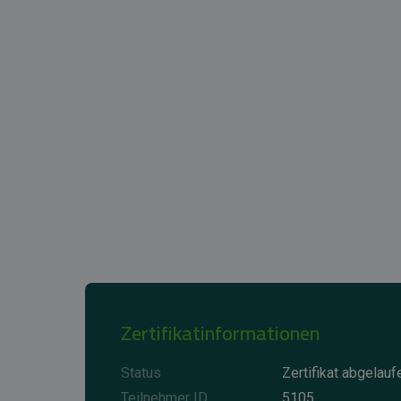
Zertifikatinformationen
Status
Zertifikat abgelauf
Teilnehmer ID
5105