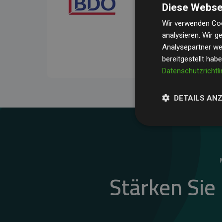
Diese Webse
Ihre Prüfungen belegen, 
Durchschnitt
200 % der
Wir verwenden Coo
analysieren. Wir 
Websites kompensieren –
Analysepartner wei
unseres Ansatzes.
bereitgestellt hab
Datenschutzrichtli
DETAILS AN
Stärken Sie