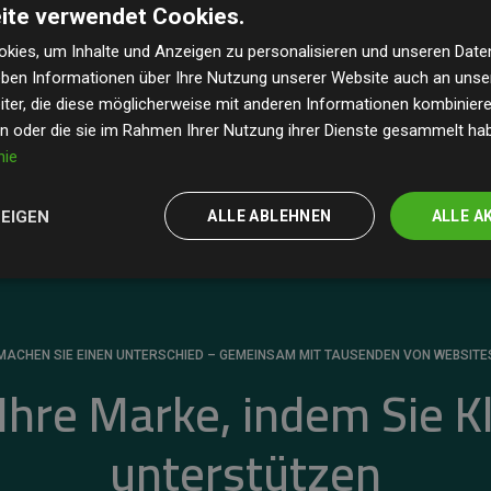
ite verwendet Cookies.
dass unsere Investitionen in Klimaschutzprojekte im
 geschätzten CO₂-Emissionen
der teilnehmenden
kies, um Inhalte und Anzeigen zu personalisieren und unseren Date
geben Informationen über Ihre Nutzung unserer Website auch an uns
 ein klarer Nachweis für die messbare Klimawirkung
ter, die diese möglicherweise mit anderen Informationen kombinieren
en oder die sie im Rahmen Ihrer Nutzung ihrer Dienste gesammelt ha
nie
ZEIGEN
ALLE ABLEHNEN
ALLE A
MACHEN SIE EINEN UNTERSCHIED – GEMEINSAM MIT TAUSENDEN VON WEBSITE
 Ihre Marke, indem Sie K
unterstützen