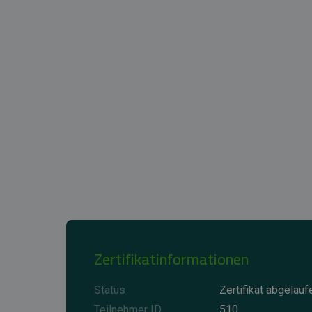
Zertifikatinformationen
Status
Zertifikat abgelauf
Teilnehmer ID
510