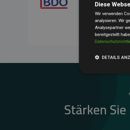
Diese Webse
Ihre Prüfungen belegen, 
Durchschnitt
200 % der
Wir verwenden Coo
analysieren. Wir 
Websites kompensieren –
Analysepartner wei
unseres Ansatzes.
bereitgestellt hab
Datenschutzrichtli
DETAILS AN
Stärken Sie