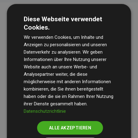
Diese Webseite verwendet
Cookies.
Wir verwenden Cookies, um Inhalte und
Anzeigen zu personalisieren und unseren
Datenverkehr zu analysieren. Wir geben
Die Wirtschaftsprüfungsgesellschaft
BDO
überprüft
Informationen über Ihre Nutzung unserer
Website auch an unsere Werbe- und
regelmäßig unsere Berechnungen und Methodik, um
Analysepartner weiter, die diese
Transparenz und Verlässlichkeit sicherzustellen.
möglicherweise mit anderen Informationen
Ihre Prüfungen belegen, dass unsere Investitionen in
kombinieren, die Sie ihnen bereitgestellt
Klimaschutzprojekte im Durchschnitt
haben oder die sie im Rahmen Ihrer Nutzung
200 % der
ihrer Dienste gesammelt haben.
geschätzten CO₂-Emissionen
der teilnehmenden
Datenschutzrichtlinie
Websites kompensieren – ein klarer Nachweis für die
messbare Klimawirkung unseres Ansatzes.
ALLE AKZEPTIEREN