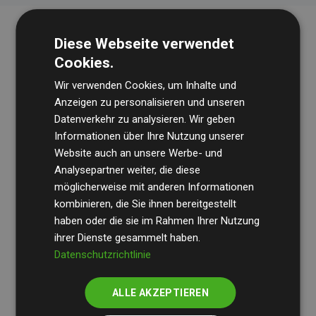
Diese Webseite verwendet
Cookies.
Wir verwenden Cookies, um Inhalte und
Anzeigen zu personalisieren und unseren
Datenverkehr zu analysieren. Wir geben
Die Wirtschaftsprüfungsgesellschaft
BDO
überprüft
Informationen über Ihre Nutzung unserer
Website auch an unsere Werbe- und
regelmäßig unsere Berechnungen und Methodik, um
Analysepartner weiter, die diese
Transparenz und Verlässlichkeit sicherzustellen.
möglicherweise mit anderen Informationen
Ihre Prüfungen belegen, dass unsere Investitionen in
kombinieren, die Sie ihnen bereitgestellt
Klimaschutzprojekte im Durchschnitt
haben oder die sie im Rahmen Ihrer Nutzung
200 % der
ihrer Dienste gesammelt haben.
geschätzten CO₂-Emissionen
der teilnehmenden
Datenschutzrichtlinie
Websites kompensieren – ein klarer Nachweis für die
messbare Klimawirkung unseres Ansatzes.
ALLE AKZEPTIEREN