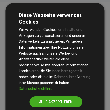
Diese Webseite verwendet
Cookies.
Wir verwenden Cookies, um Inhalte und
Anzeigen zu personalisieren und unseren
Datenverkehr zu analysieren. Wir geben
Die Wirtschaftsprüfungsgesellschaft
BDO
überprüft
Informationen über Ihre Nutzung unserer
Website auch an unsere Werbe- und
regelmäßig unsere Berechnungen und Methodik, um
Analysepartner weiter, die diese
Transparenz und Verlässlichkeit sicherzustellen.
möglicherweise mit anderen Informationen
Ihre Prüfungen belegen, dass unsere Investitionen in
kombinieren, die Sie ihnen bereitgestellt
Klimaschutzprojekte im Durchschnitt
haben oder die sie im Rahmen Ihrer Nutzung
200 % der
ihrer Dienste gesammelt haben.
geschätzten CO₂-Emissionen
der teilnehmenden
Datenschutzrichtlinie
Websites kompensieren – ein klarer Nachweis für die
messbare Klimawirkung unseres Ansatzes.
ALLE AKZEPTIEREN