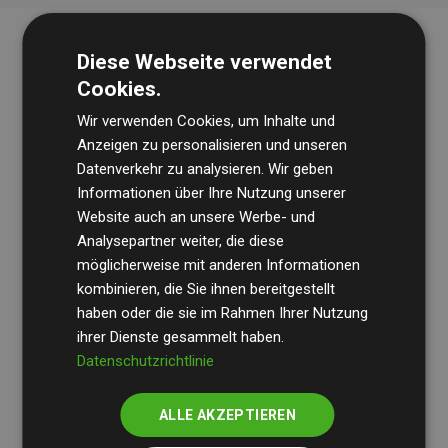
Diese Webseite verwendet
Cookies.
Wir verwenden Cookies, um Inhalte und
Anzeigen zu personalisieren und unseren
Datenverkehr zu analysieren. Wir geben
Die Wirtschaftsprüfungsgesellschaft
BDO
überprüft
Informationen über Ihre Nutzung unserer
Website auch an unsere Werbe- und
regelmäßig unsere Berechnungen und Methodik, um
Analysepartner weiter, die diese
Transparenz und Verlässlichkeit sicherzustellen.
möglicherweise mit anderen Informationen
Ihre Prüfungen belegen, dass unsere Investitionen in
kombinieren, die Sie ihnen bereitgestellt
Klimaschutzprojekte im Durchschnitt
haben oder die sie im Rahmen Ihrer Nutzung
200 % der
ihrer Dienste gesammelt haben.
geschätzten CO₂-Emissionen
der teilnehmenden
Datenschutzrichtlinie
Websites kompensieren – ein klarer Nachweis für die
messbare Klimawirkung unseres Ansatzes.
ALLE AKZEPTIEREN